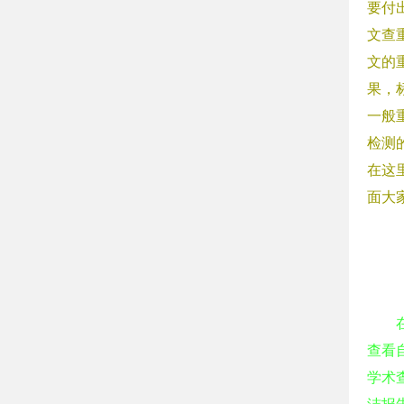
要付
文查
文的
果，
一般
检测
在这
面大
查看
学术