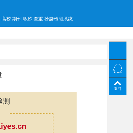
高校 期刊 职称 查重 抄袭检测系统
重
返回
检测
yes.cn