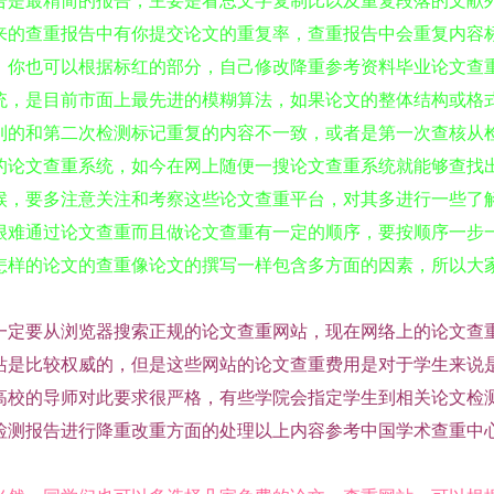
告是最精简的报告，主要是看总文字复制比以及重复段落的文献列
来的查重报告中有你提交论文的重复率，查重报告中会重复内容
，你也可以根据标红的部分，自己修改降重参考资料毕业论文查
统，是目前市面上最先进的模糊算法，如果论文的整体结构或格
到的和第二次检测标记重复的内容不一致，或者是第一次查核从
的论文查重系统，如今在网上随便一搜论文查重系统就能够查找
候，要多注意关注和考察这些论文查重平台，对其多进行一些了
很难通过论文查重而且做论文查重有一定的顺序，要按顺序一步
怎样的论文的查重像论文的撰写一样包含多方面的因素，所以大
一定要从浏览器搜索正规的论文查重网站，现在网络上的论文查
站是比较权威的，但是这些网站的论文查重费用是对于学生来说
高校的导师对此要求很严格，有些学院会指定学生到相关论文检
检测报告进行降重改重方面的处理以上内容参考中国学术查重中