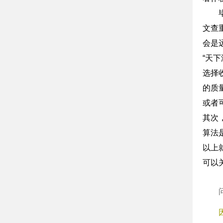
文查
会是
“天
选择
的质
或者
其次
算法
以上
可以关