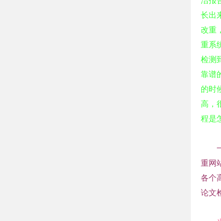
洁报
长出
改重
重系
检测
靠谱
的时
高，
程是
重网
各个
论文