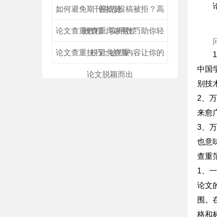
如何避免期刊杂志投稿被拒？高
善措施
论文查重教程：实用技巧助你轻
效查重库来帮忙
论文查重技巧：这些内容让你的
松避免查重
中国
论文脱颖而出
别技
2、
来愈
3、
也意
查重
1、
论文
围。
格和