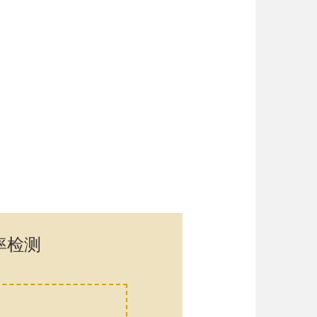
率检测
口