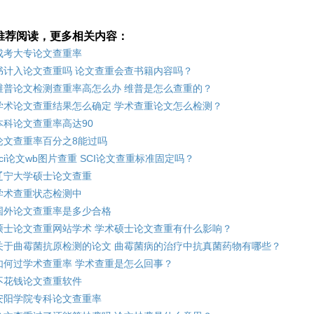
推荐阅读，更多相关内容：
成考大专论文查重率
书计入论文查重吗 论文查重会查书籍内容吗？
维普论文检测查重率高怎么办 维普是怎么查重的？
学术论文查重结果怎么确定 学术查重论文怎么检测？
本科论文查重率高达90
论文查重率百分之8能过吗
sci论文wb图片查重 SCI论文查重标准固定吗？
辽宁大学硕士论文查重
学术查重状态检测中
国外论文查重率是多少合格
硕士论文查重网站学术 学术硕士论文查重有什么影响？
关于曲霉菌抗原检测的论文 曲霉菌病的治疗中抗真菌药物有哪些？
如何过学术查重率 学术查重是怎么回事？
不花钱论文查重软件
安阳学院专科论文查重率