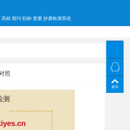
高校 期刊 职称 查重 抄袭检测系统
对照
返回
检测
yes.cn