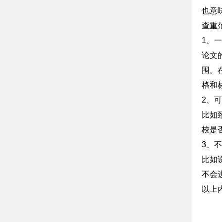
也意
查重
1、
论文
围。
格和
2、
比如
校是
3、
比如
不会
以上