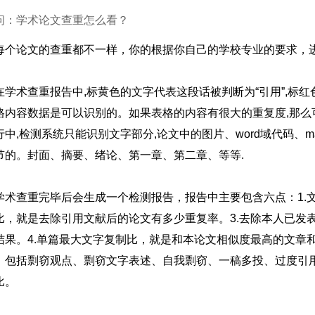
问：学术论文查重怎么看？
每个论文的查重都不一样，你的根据你自己的学校专业的要求，
在学术查重报告中,标黄色的文字代表这段话被判断为“引用”,标红
格内容数据是可以识别的。如果表格的内容有很大的重复度,那么
中,检测系统只能识别文字部分,论文中的图片、word域代码、ma
节的。封面、摘要、绪论、第一章、第二章、等等.
学术查重完毕后会生成一个检测报告，报告中主要包含六点：1.
比，就是去除引用文献后的论文有多少重复率。3.去除本人已发
结果。4.单篇最大文字复制比，就是和本论文相似度最高的文章
，包括剽窃观点、剽窃文字表述、自我剽窃、一稿多投、过度引用
比。