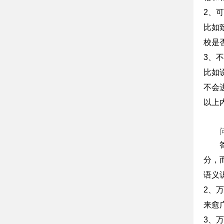
2、
比如
校是
3、
比如
不会
以上
分，
语义
2、
来愈
3、