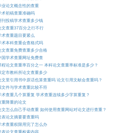
毕业论文概念性的查重
学术初稿查重准确吗
期刊投稿学术查重多少钱
论文查重37百分之行不行
学术查重题目要紧么
学术本科查重会查格式吗
论文查重免费查重多少合格
中国学术查重网址免费查
课程论文查重率百分之一 本科论文查重率标准是多少？
保定市教科所论文查重多少
论文里引用书中原话也算查重吗 论文引用文献会查重吗？
源文件与学术查重比较不符
学术查重几个算重复 学术查重连续多少字算重复？
查重降重的论文
论文怎么自己手动查重 如何使用查重网站对论文进行查重？
发表论文摘要要查重吗
学术查重权限用完了怎么办
发表论文查重检索内容