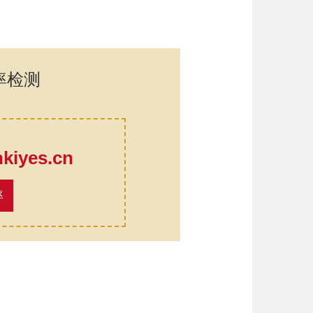
率检测
口
iyes.cn
率