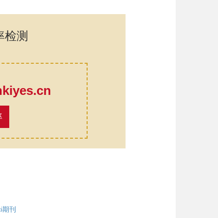
率检测
口
iyes.cn
率
i期刊