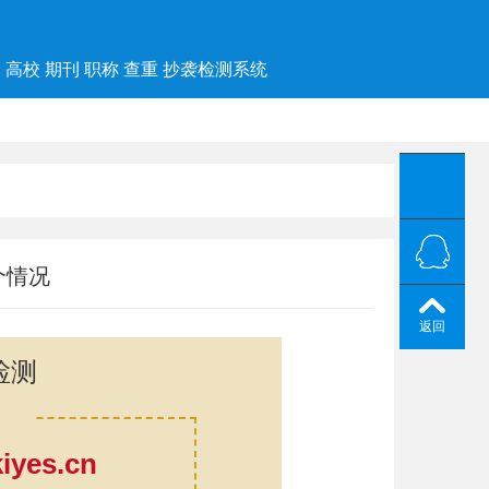
高校 期刊 职称 查重 抄袭检测系统
个情况
返回
检测
yes.cn