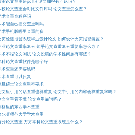
抽审论文查重是pdf吗 论文抽检有问题吗？
学校论文查重会对比文件库吗 论文查重怎么查？
学术查重查程序吗
学术能自己提交查重吗吗
学术手机版哪里查重的多
火灾检测报警系统毕业设计论文 如何设计火灾报警装置？
毕业论文查重率30% 知乎论文查重30%重复率怎么办？
学术不端论文测试 论文投稿的学术性问题有哪些？
本科论文查重软件是哪个好
学术查重还需要钱吗
学术查重可以反复
复旦硕士论文查重率要求
论文里引用的话查重也算重复 论文中引用的内容会算重复率吗？
论文查重看不懂 论文查重靠谱吗？
表格里的东西学术查重
哈尔滨师范大学学术查重
万分论文查重 万方本科论文查重系统是什么？