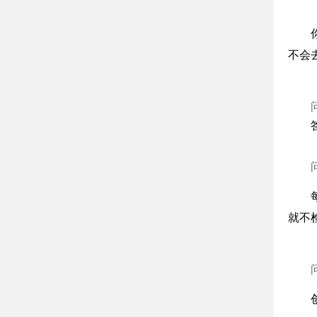
不会
就不