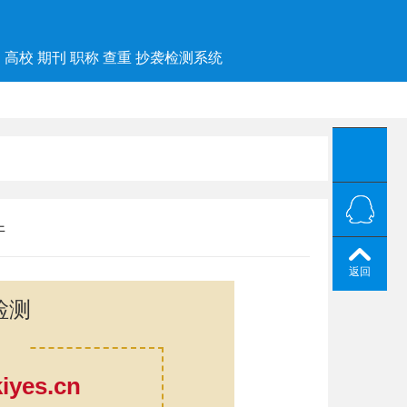
高校 期刊 职称 查重 抄袭检测系统
件
返回
检测
yes.cn