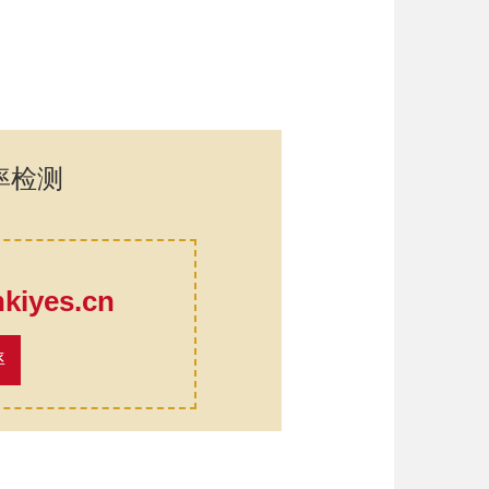
率检测
口
iyes.cn
率