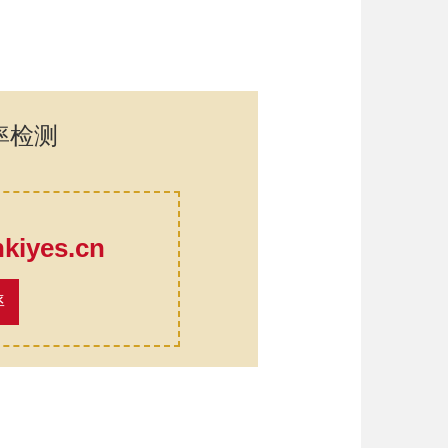
率检测
口
iyes.cn
率